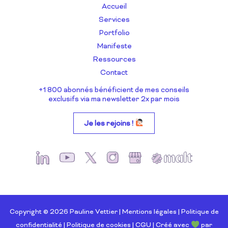
Accueil
Services
Portfolio
Manifeste
Ressources
Contact
+1 800 abonnés bénéficient de mes conseils
exclusifs via ma newsletter 2x par mois
Je les rejoins !
Copyright © 2026 Pauline Vettier |
Mentions légales
|
Politique de
confidentialité
|
Politique de cookies
|
CGU
| Créé avec
par