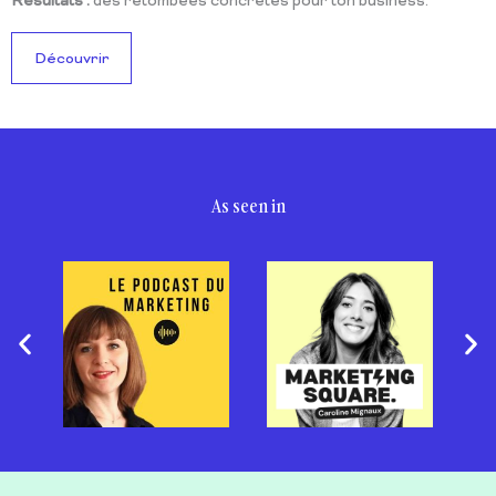
Résultats :
des retombées concrètes pour ton business.
Découvrir
As seen in