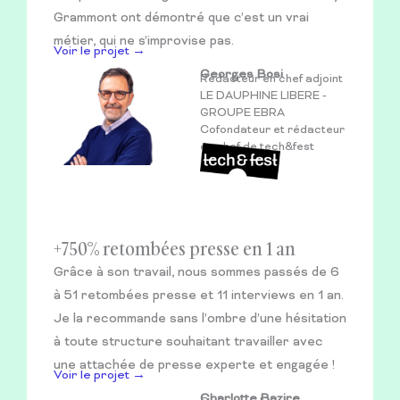
Grammont ont démontré que c’est un vrai
métier, qui ne s’improvise pas.
Voir le projet →
Georges Bosi
Rédacteur en chef adjoint
LE DAUPHINE LIBERE -
GROUPE EBRA
Cofondateur et rédacteur
en chef de tech&fest
+750% retombées presse en 1 an
Grâce à son travail, nous sommes passés de 6
à 51 retombées presse et 11 interviews en 1 an.
Je la recommande sans l’ombre d’une hésitation
à toute structure souhaitant travailler avec
une attachée de presse experte et engagée !
Voir le projet →
Charlotte Bazire