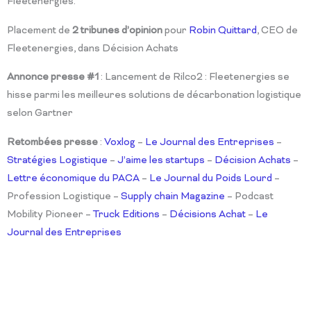
Fleetenergies.
Placement de
2
tribunes d’opinion
pour
Robin Quittard
, CEO de
Fleetenergies, dans Décision Achats
Annonce presse #1
: Lancement de Rilco2 : Fleetenergies se
hisse parmi les meilleures solutions de décarbonation logistique
selon Gartner
Retombées presse
:
Voxlog
–
Le Journal des Entreprises
–
Stratégies Logistique
–
J’aime les startups
–
Décision Achats
–
Lettre économique du PACA
–
Le Journal du Poids Lourd
–
Profession Logistique
–
Supply chain Magazine
– Podcast
Mobility Pioneer –
Truck Editions
–
Décisions Achat
–
Le
Journal des Entreprises