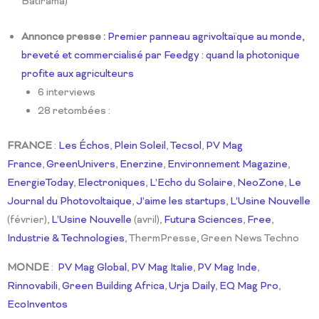
Batirama)
Annonce presse :
Premier panneau agrivoltaïque au monde,
breveté et commercialisé par Feedgy : quand la photonique
profite aux agriculteurs
6 interviews
28 retombées :
FRANCE
:
Les Échos
,
Plein Soleil
,
Tecsol
,
PV Mag
France
,
GreenUnivers
,
Enerzine
,
Environnement Magazine
,
EnergieToday
,
Electroniques
,
L’Echo du Solaire
,
NeoZone
,
Le
Journal du Photovoltaique
,
J’aime les startups
,
L’Usine Nouvelle
(février),
L’Usine Nouvelle
(avril),
Futura Sciences
,
Free
,
Industrie & Technologies
,
ThermPresse, Green News Techno
MONDE
:
PV Mag Global
,
PV Mag Italie
,
PV Mag Inde
,
Rinnovabili
,
Green Building Africa
,
Urja Daily
,
EQ Mag Pro
,
EcoInventos